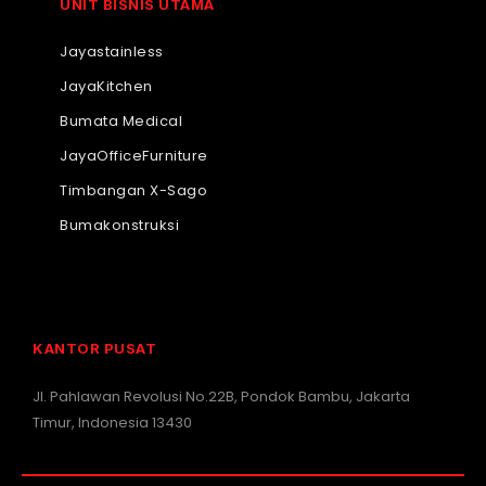
UNIT BISNIS UTAMA
Jayastainless
JayaKitchen
Bumata Medical
JayaOfficeFurniture
Timbangan X-Sago
Bumakonstruksi
KANTOR PUSAT
Jl. Pahlawan Revolusi No.22B, Pondok Bambu, Jakarta
Timur, Indonesia 13430