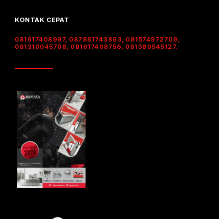
KONTAK CEPAT
081617408997, 087881743863, 081574972709,
081310045708, 081617408756, 081380545127.