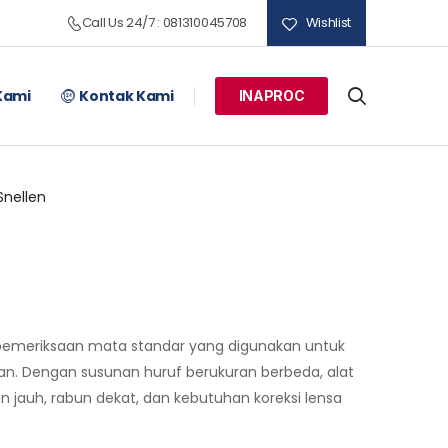
Call Us 24/7 : 081310045708
Wishlist
Kami
Kontak Kami
INAPROC
Snellen
 pemeriksaan mata standar yang digunakan untuk
an. Dengan susunan huruf berukuran berbeda, alat
 jauh, rabun dekat, dan kebutuhan koreksi lensa