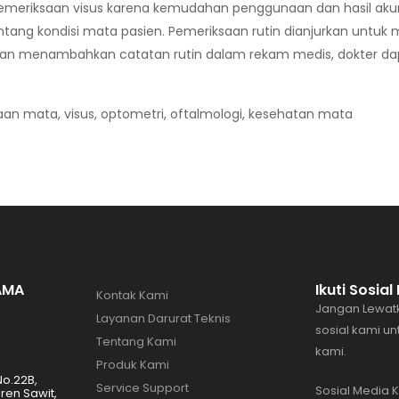
pemeriksaan visus karena kemudahan penggunaan dan hasil akur
ang kondisi mata pasien. Pemeriksaan rutin dianjurkan untuk 
ngan menambahkan catatan rutin dalam rekam medis, dokter d
aan mata, visus, optometri, oftalmologi, kesehatan mata
AMA
Ikuti Sosia
Kontak Kami
Jangan Lewatk
Layanan Darurat Teknis
sosial kami u
Tentang Kami
kami.
Produk Kami
No.22B,
Service Support
Sosial Media 
en Sawit,