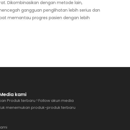
at. Dikombinasikan dengan metode lain,
mencegah gangguan penglihatan lebih serius dan
apat memantau progres pasien dengan lebih
l Media kami
an Produk terbaru ! Follow akun media
ntuk menemukan produk-produk terbaru
Kami