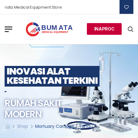
umata Medical Equipment Store
INAPROC
INOVASI ALAT
KESEHATAN TERKINI
RUMAH SAKIT
MODERN
Shop
Mortuary Carriage / Tandu