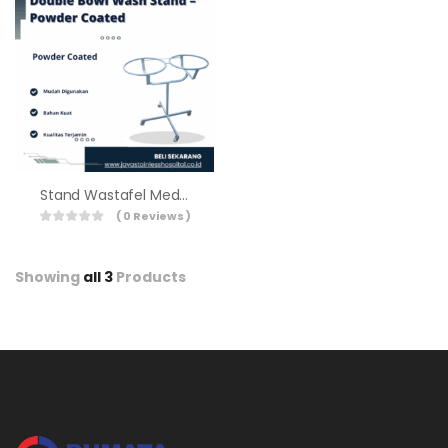
Stand Wastafel Medis Double Powder Coated BSW-101-D
( 0 Reviews )
Showing
all 3
Products