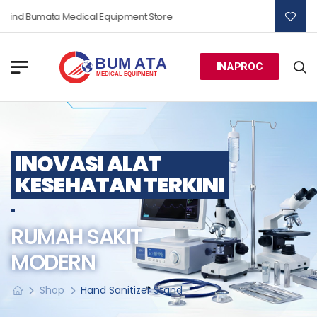
Find Bumata Medical Equipment Store
INAPROC
INOVASI ALAT
KESEHATAN TERKINI
RUMAH SAKIT
MODERN
Shop
Hand Sanitizer Stand