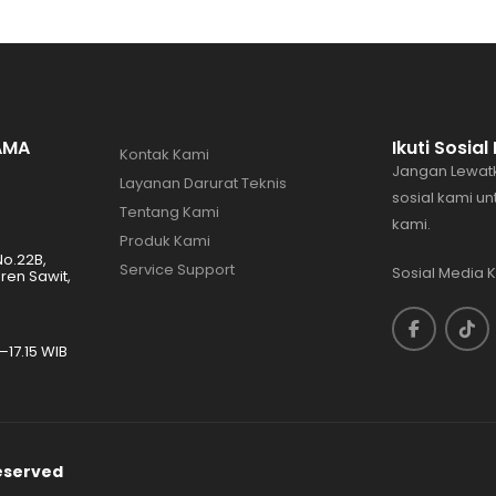
AMA
Ikuti Sosia
Kontak Kami
Jangan Lewatk
Layanan Darurat Teknis
sosial kami u
Tentang Kami
kami.
Produk Kami
No.22B,
Service Support
Sosial Media 
en Sawit,
–17.15 WIB
eserved