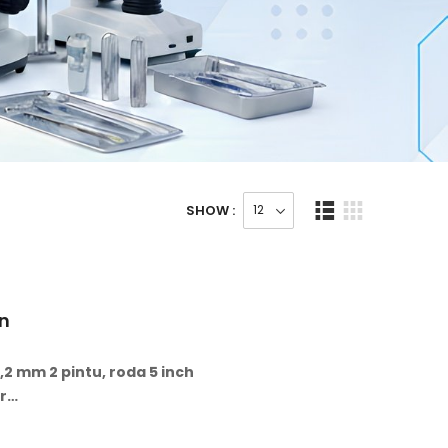
SHOW :
n
1,2 mm 2 pintu, roda 5 inch
ar…