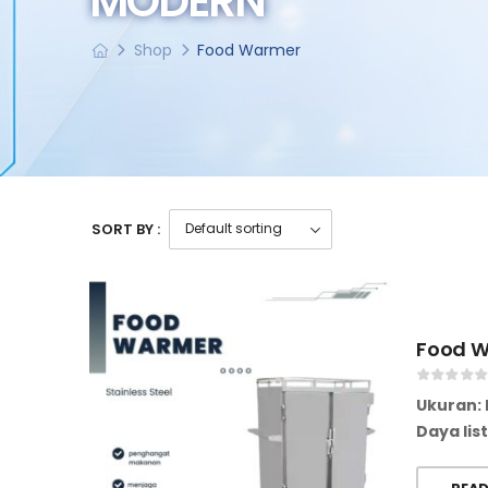
MODERN
Shop
Food Warmer
SORT BY :
Food W
Ukuran: 
Daya lis