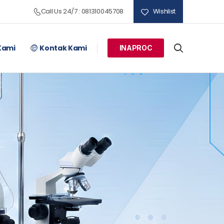
Call Us 24/7 : 081310045708
Wishlist
Kami
Kontak Kami
INAPROC