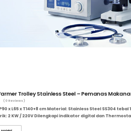
armer Trolley Stainless Steel – Pemanas Makana
( 0 Reviews )
P90 x L65 x T140+8 cm Material: Stainless Steel SS304 tebal 
trik: 2 KW / 220V Dilengkapi indikator digital dan Thermost