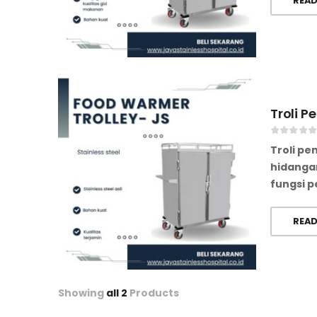
READ
Troli 
Troli p
hidangan
fungsi p
READ
Showing
all 2
Products