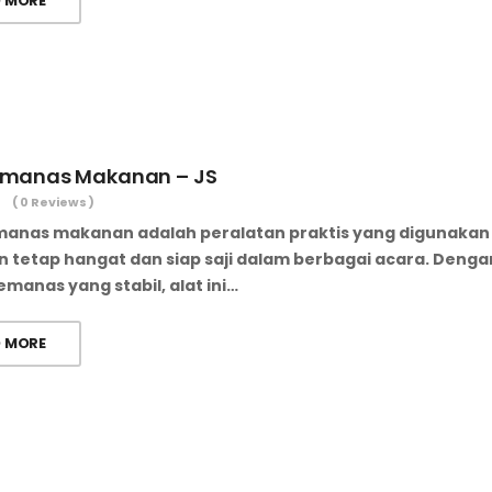
 MORE
Pemanas Makanan – JS
( 0 Reviews )
emanas makanan adalah peralatan praktis yang digunaka
 tetap hangat dan siap saji dalam berbagai acara. Denga
emanas yang stabil, alat ini…
 MORE