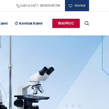
Call Us 24/7 : 081310045708
Wishlist
Kami
Kontak Kami
INAPROC