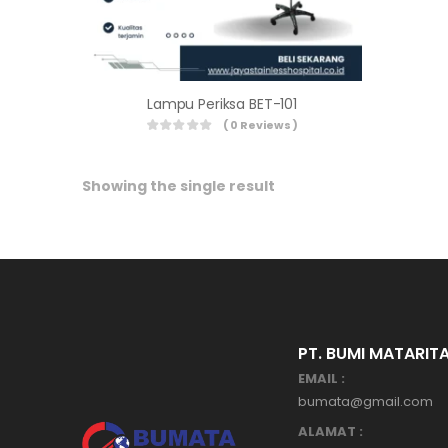
Lampu Periksa BET-101
( 0 Reviews )
Showing the single result
PT. BUMI MATARIT
EMAIL :
bumata@gmail.com
ALAMAT :