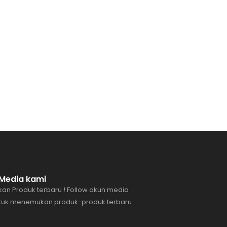
l Media kami
an Produk terbaru ! Follow akun media
ntuk menemukan produk-produk terbaru