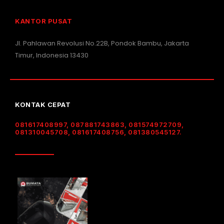
KANTOR PUSAT
Jl. Pahlawan Revolusi No.22B, Pondok Bambu, Jakarta
Timur, Indonesia 13430
KONTAK CEPAT
081617408997, 087881743863, 081574972709,
081310045708, 081617408756, 081380545127.